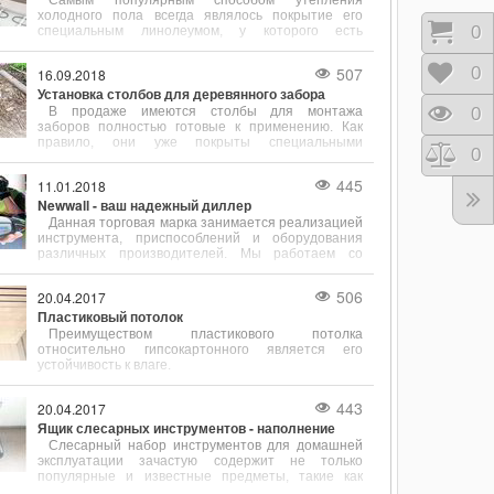
Самым популярным способом утепления
холодного пола всегда являлось покрытие его
Корз
0
специальным линолеумом, у которого есть
подложка, способствующая тепло- и
звукоизоляции.
507
Отло
0
16.09.2018
Установка столбов для деревянного забора
В продаже имеются столбы для монтажа
Прос
0
заборов полностью готовые к применению. Как
правило, они уже покрыты специальными
Срав
0
антигрибковыми и изолирующими составами.
445
11.01.2018
Newwall - ваш надежный диллер
Данная торговая марка занимается реализацией
инструмента, приспособлений и оборудования
различных производителей. Мы работаем со
складами следующих известных во всем мире
фирм:.
506
20.04.2017
Пластиковый потолок
Преимуществом пластикового потолка
относительно гипсокартонного является его
устойчивость к влаге.
443
20.04.2017
Ящик слесарных инструментов - наполнение
Слесарный набор инструментов для домашней
эксплуатации зачастую содержит не только
популярные и известные предметы, такие как
молоток, отвертка, ключ, но и содержит зубило,