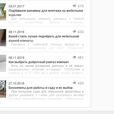
кернер, кусачки и прочие инструменты.
470
03.01.2017
Подбираем раковину для монтажа на мебельное
изделие
Для небольших уборных раковина с тумбой
просто незаменима. Данное сооружение
отличается повышенной функциональностью и
привлекательным внешним видом.
433
08.11.2016
Какой стиль лучше подобрать для небольшой
ванной комнаты
Раковина с тумбочкой хорошо впишется в
стилистику минимализм или лофт. Правильно
подобранные размеры сантехники помогут
сэкономить пространство в ванной комнате.
481
08.11.2016
Как выбрать добротный унитаз компакт
Хоть по своим размерам унитазы и не имеют
кардинальных отличий (стандарт: 770-820мм в
ширину и 1170-1259 мм в длину), чтобы выбрать
этот сантехнический элемент, его форму и
размеру нужно учитывать.
433
27.10.2016
Бензопилы для работы в саду и их выбор
При большом саде для обрезания фруктовых и
других деревьев, а также для различных мелких
бытовых нужд связанных, например, с обрезанием
перила, подравниванием столбика или досок для
будущего забора очень кстати приходится
бензопила.