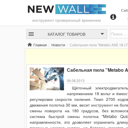
Саб
инструмент проверенный временем
моб
КАТАЛОГ
ТОВАРОВ
п
древ
Главная
Новости
Сабельная пила "Metabo ASE 18 LT
ещё
Не г
реду
из 
Сабельная пила "Metabo A
06.08.2013
Щёточный электродвигател
напряжением 18 вольт и ёмкост
регулировки скорости пиления. Темп 2700 ходов
движения полотна 30 мм, весит
инструмент
не боле
смены поворота на 180 градусов, без вспомог
система быстрой смены полотна "Metabo Quic
направленности, это дозволяет ограничить длин
помощью нажима кнопки, на батареи имеется и