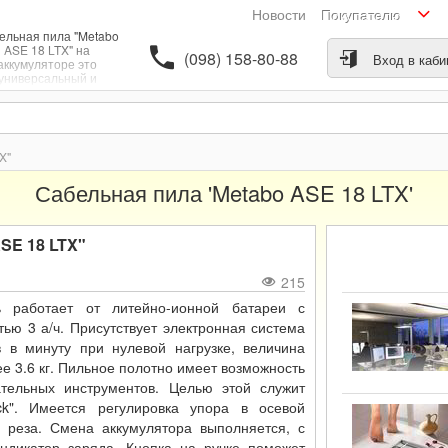
Новости
Покупателю
ельная пила "Metabo
ASE 18 LTX" на
(098) 158-80-88
Вход в каби
аккумуляторе это
универсальный и
ильный инструмент.
Модель этой пилы
редназначена для
распила металла,
есины, пластмассы, и
X"
 многих материалов.
абаритный и прочный
Сабельная пила 'Metabo ASE 18 LTX'
инструмент имеет
ктор, изготовленный
алюминиевого литья.
SE 18 LTX"
215
ь работает от литейно-ионной батареи с
ью 3 а/ч. Присутствует электронная система
 в минуту при нулевой нагрузке, величина
е 3.6 кг. Пильное полотно имеет возможность
ательных инструментов. Целью этой служит
k". Имеется регулировка упора в осевой
у реза. Смена аккумулятора выполняется, с
ндикатор заряда. Кнопка на ручке поможет