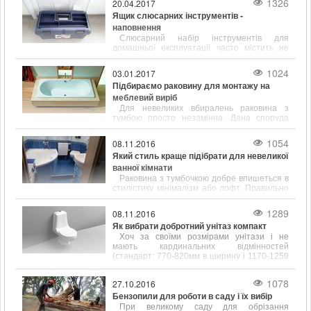
1326
20.04.2017
Ящик слюсарних інструментів -
наповнення
Слюсарний набір інструментів для
домашньої експлуатації часто містить не
тільки популярні і відомі предмети, такі як
молоток, викрутка, ключ, а й містить зубило,
1024
03.01.2017
кернер, кусачки і інші інструменти.
Підбираємо раковину для монтажу на
меблевий виріб
Для невеликих вбиралень раковина з
тумбою просто незамінна. Дана споруда
відрізняється підвищеною
функціональністю і привабливим зовнішнім
1054
08.11.2016
виглядом.
Який стиль краще підібрати для невеликої
ванної кімнати
Раковина з тумбочкою добре впишеться в
стилістику мінімалізм або лофт. Правильно
підібрані розміри сантехніки допоможуть
заощадити простір у ванній кімнаті.
1289
08.11.2016
Як вибрати добротний унітаз компакт
Хоч за своїми розмірами унітази і не
мають кардинальних відмінностей
(стандарт: 770-820мм в ширину і 1170-1259
мм в довжину), щоб вибрати цей
сантехнічний елемент, його форму і
1078
27.10.2016
розміром потрібно враховувати.
Бензопили для роботи в саду і їх вибір
При великому саду для обрізання