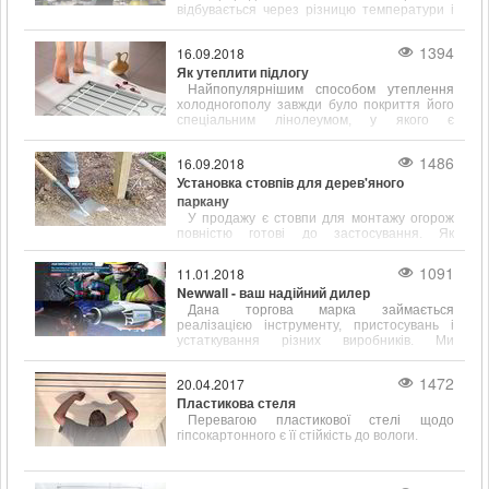
відбувається через різницю температури і
щільності всередині і на вулиці.
1394
16.09.2018
Як утеплити підлогу
Найпопулярнішим способом утеплення
холодногополу завжди було покриття його
спеціальним лінолеумом, у якого є
підкладка, що сприяє тепло- і звукоізоляції.
1486
16.09.2018
Установка стовпів для дерев'яного
паркану
У продажу є стовпи для монтажу огорож
повністю готові до застосування. Як
правило, вони вже покриті спеціальними
антигрибковими і ізолюючими складами.
1091
11.01.2018
Newwall - ваш надійний дилер
Дана торгова марка займається
реалізацією інструменту, пристосувань і
устаткування різних виробників. Ми
працюємо зі складами наступних відомих у
всьому світі фірм
1472
20.04.2017
Пластикова стеля
Перевагою пластикової стелі щодо
гіпсокартонного є її стійкість до вологи.