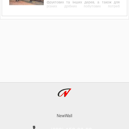
фруктових та інших дерев, а також для
різних дрібних побутових потреб
пов'язаних, наприклад, з обрізанням
перила, підрівнювання стовпчика або дощок
для майбутнього паркану дуже до речі
доводиться бензопила.
NewWall