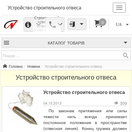
Устройство строительного отвеса
Строительный
отвес - это
0
UA
устройство,
которое состоит
из тонкой нитки
и грузика,
расположенного
КАТАЛОГ
ТОВАРІВ
на конце ее.
Такое
приспособление
позволяет
адекватно
Головна
Новини
Устройство строительного отвеса
определить
правильное
Устройство строительного отвеса
вертикальное
положение
юстировки
(комплекс
Устройство строительного отвеса
мероприятий по
выравниванию
конструкций и
309
04.10.2013
их элементов
вдоль
По законам притяжения или силы
определенного
тяжести нить всегда принимает
направления)
поверхностей.
постоянное положение в пространстве
(отвесная линия). Конец грузика должен