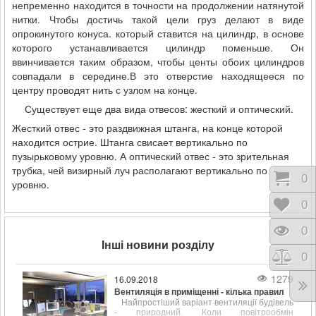
непременно находится в точности на продолжении натянутой
нитки. Чтобы достичь такой цели груз делают в виде
опрокинутого конуса. который ставится на цилиндр, в основе
которого устанавливается цилиндр поменьше. Он
ввинчивается таким образом, чтобы центы обоих цилиндров
совпадали в середине.В это отверстие находящееся по
центру проводят нить с узлом на конце.
Существует еще два вида отвесов: жесткий и оптический.
Жесткий отвес - это раздвижная штанга, на конце которой
находится острие. Штанга свисает вертикально по
пузырьковому уровню. А оптический отвес - это зрительная
трубка, чей визирный луч располагают вертикально по
Коши
0
уровню.
Відк
0
Пере
0
Інші новини розділу
Порі
0
1279
16.09.2018
Вентиляція в приміщенні - кілька правил
Найпростіший варіант вентиляції будівель
- природний. Коли повітрообмін