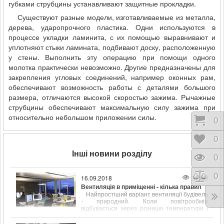
губками струбцины устанавливают защитные прокладки.
Существуют разные модели, изготавливаемые из металла,
дерева, ударопрочного пластика. Одни используются в
процессе укладки ламинита, с их помощью выравнивают и
уплотняют стыки ламината, подбивают доску, расположенную
у стены. Выполнить эту операцию при помощи одного
молотка практически невозможно. Другие предназначены для
закрепления угловых соединений, например оконных рам,
обеспечивают возможность работы с деталями большого
размера, отличаются высокой скоростью зажима. Рычажные
струбцины обеспечивают максимальную силу зажима при
относительно небольшом приложении силы.
Коши
0
Відк
0
Інші новини розділу
Пере
0
Порі
0
1280
16.09.2018
Вентиляція в приміщенні - кілька правил
Найпростіший варіант вентиляції будівель
- природний. Коли повітрообмін
відбувається через різницю температури і
щільності всередині і на вулиці.