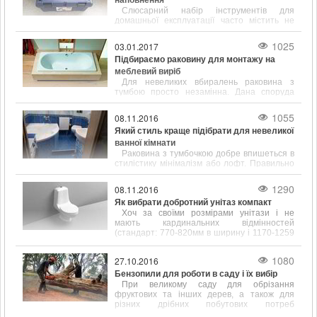
Слюсарний набір інструментів для
домашньої експлуатації часто містить не
тільки популярні і відомі предмети, такі як
молоток, викрутка, ключ, а й містить зубило,
1025
03.01.2017
кернер, кусачки і інші інструменти.
Підбираємо раковину для монтажу на
меблевий виріб
Для невеликих вбиралень раковина з
тумбою просто незамінна. Дана споруда
відрізняється підвищеною
функціональністю і привабливим зовнішнім
1055
08.11.2016
виглядом.
Який стиль краще підібрати для невеликої
ванної кімнати
Раковина з тумбочкою добре впишеться в
стилістику мінімалізм або лофт. Правильно
підібрані розміри сантехніки допоможуть
заощадити простір у ванній кімнаті.
1290
08.11.2016
Як вибрати добротний унітаз компакт
Хоч за своїми розмірами унітази і не
мають кардинальних відмінностей
(стандарт: 770-820мм в ширину і 1170-1259
мм в довжину), щоб вибрати цей
сантехнічний елемент, його форму і
1080
27.10.2016
розміром потрібно враховувати.
Бензопили для роботи в саду і їх вибір
При великому саду для обрізання
фруктових та інших дерев, а також для
різних дрібних побутових потреб
пов'язаних, наприклад, з обрізанням