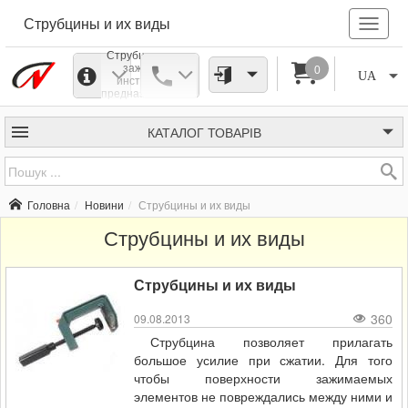
Струбцины и их виды
Струбцина - это
зажимной
0
UA
инструмент,
предназначенный
для соединения
нескольких
элементов при их
КАТАЛОГ
ТОВАРІВ
склеивании или
прессовании, при
монтаже мебели,
воздуховодов,
выполнении
Головна
Новини
Струбцины и их виды
кровельных работ
т.д. Элементы
Струбцины и их виды
надежно
скрепляются и
оставляются на
необходимое
Струбцины и их виды
время.
360
09.08.2013
Струбцина позволяет прилагать
большое усилие при сжатии. Для того
чтобы поверхности зажимаемых
элементов не повреждались между ними и