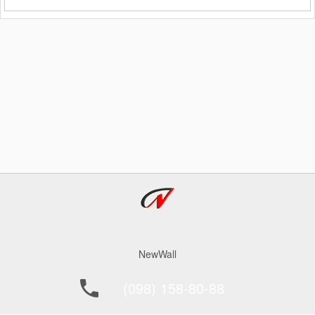
перила, підрівнювання стовпчика або дощок
для майбутнього паркану дуже до речі
доводиться бензопила.
NewWall
(098) 158-80-88