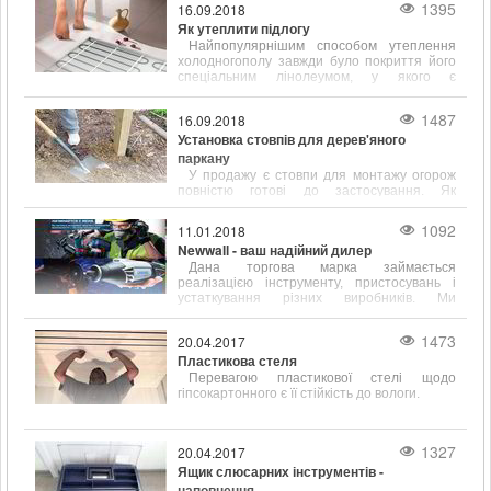
1395
16.09.2018
Як утеплити підлогу
Найпопулярнішим способом утеплення
холодногополу завжди було покриття його
спеціальним лінолеумом, у якого є
підкладка, що сприяє тепло- і звукоізоляції.
1487
16.09.2018
Установка стовпів для дерев'яного
паркану
У продажу є стовпи для монтажу огорож
повністю готові до застосування. Як
правило, вони вже покриті спеціальними
антигрибковими і ізолюючими складами.
1092
11.01.2018
Newwall - ваш надійний дилер
Дана торгова марка займається
реалізацією інструменту, пристосувань і
устаткування різних виробників. Ми
працюємо зі складами наступних відомих у
всьому світі фірм
1473
20.04.2017
Пластикова стеля
Перевагою пластикової стелі щодо
гіпсокартонного є її стійкість до вологи.
1327
20.04.2017
Ящик слюсарних інструментів -
наповнення