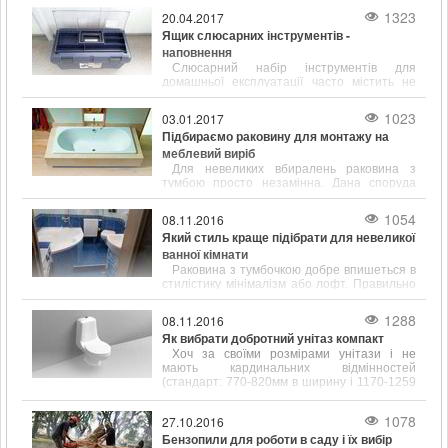
1323
20.04.2017
Ящик слюсарних інструментів -
наповнення
Слюсарний набір інструментів для
домашньої експлуатації часто містить не
тільки популярні і відомі предмети, такі як
молоток, викрутка, ключ, а й містить зубило,
1023
03.01.2017
кернер, кусачки і інші інструменти.
Підбираємо раковину для монтажу на
меблевий виріб
Для невеликих вбиралень раковина з
тумбою просто незамінна. Дана споруда
відрізняється підвищеною
функціональністю і привабливим зовнішнім
1054
08.11.2016
виглядом.
Який стиль краще підібрати для невеликої
ванної кімнати
Раковина з тумбочкою добре впишеться в
стилістику мінімалізм або лофт. Правильно
підібрані розміри сантехніки допоможуть
заощадити простір у ванній кімнаті.
1288
08.11.2016
Як вибрати добротний унітаз компакт
Хоч за своїми розмірами унітази і не
мають кардинальних відмінностей
(стандарт: 770-820мм в ширину і 1170-1259
мм в довжину), щоб вибрати цей
сантехнічний елемент, його форму і
1078
27.10.2016
розміром потрібно враховувати.
Бензопили для роботи в саду і їх вибір