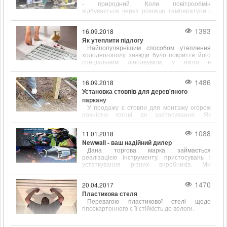
- природний. Коли повітрообмін
відбувається через різницю температури і
щільності всередині і на вулиці.
1393
16.09.2018
Як утеплити підлогу
Найпопулярнішим способом утеплення
холодногополу завжди було покриття його
спеціальним лінолеумом, у якого є
підкладка, що сприяє тепло- і звукоізоляції.
1486
16.09.2018
Установка стовпів для дерев'яного
паркану
У продажу є стовпи для монтажу огорож
повністю готові до застосування. Як
правило, вони вже покриті спеціальними
антигрибковими і ізолюючими складами.
1088
11.01.2018
Newwall - ваш надійний дилер
Дана торгова марка займається
реалізацією інструменту, пристосувань і
устаткування різних виробників. Ми
працюємо зі складами наступних відомих у
всьому світі фірм
1470
20.04.2017
Пластикова стеля
Перевагою пластикової стелі щодо
гіпсокартонного є її стійкість до вологи.