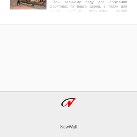
При великому саду для обрізання
фруктових та інших дерев, а також для
різних дрібних побутових потреб
пов'язаних, наприклад, з обрізанням
перила, підрівнювання стовпчика або дощок
для майбутнього паркану дуже до речі
доводиться бензопила.
NewWall