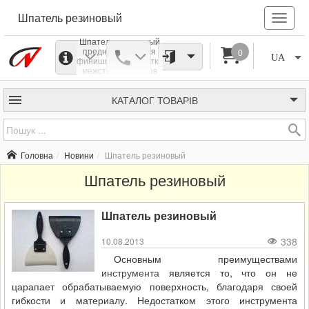
Шпатель резиновый
Шпатель резиновый
предназначен для
0
UA
финишной обработки
межстыковых швов
плитки, паркета и т.д.
Резиновый шпатель
нераспространенный
КАТАЛОГ
ТОВАРІВ
инструмент среди
маляров и его
применяют там, где
необходимо
аккуратно
Головна
Новини
Шпатель резиновый
обработать
криволинейную
Шпатель резиновый
поверхность.
Шпатель резиновый
338
10.08.2013
Основным преимуществами
инструмента
является то, что он не
царапает обрабатываемую поверхность, благодаря своей
гибкости и материалу. Недостатком этого инструмента