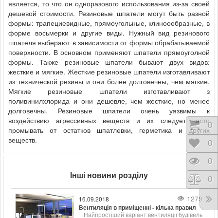
является, то что он одноразового использования из-за своей
дешевой стоимости. Резиновые шпатели могут быть разной
формы: трапециевидные, прямоугольные, клиноообразные, в
форме восьмерки и другие виды. Нужный вид резинового
шпателя выберают в зависимости от формы обрабатываемой
поверхности. В основном применяют шпатели прямоуголной
формы. Также резиновые шпатели бывают двух видов:
жесткие и мягкие. Жесткие резиновые шпатели изготавливают
из технической резины и они более долговечны, чем мягкие.
Мягкие резиновые шпатели изготавливают з
поливинилхлорида и они дешевле, чем жесткие, но менее
долговечны. Резиновые шпатели очень уязвимы к
воздействию агрессивных веществ и их следует часто
Коши
0
промывать от остатков шпатлевки, герметика и других
веществ.
Відк
0
Пере
0
Інші новини розділу
Порі
0
1279
16.09.2018
Вентиляція в приміщенні - кілька правил
Найпростіший варіант вентиляції будівель