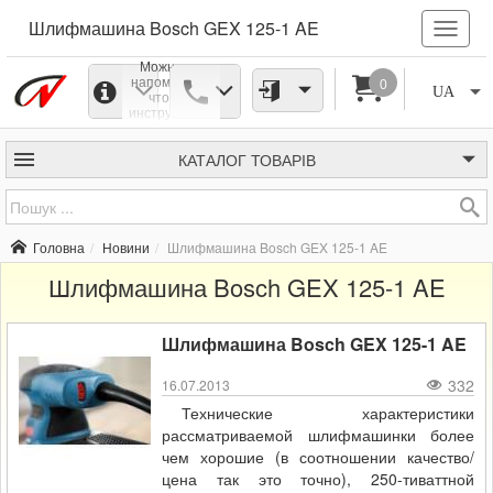
Шлифмашина Bosch GEX 125-1 AE
Можно не
напоминать,
0
UA
что все
инструменты
"Bosch"
являются
одними из
КАТАЛОГ
ТОВАРІВ
самих удобных
и надежных, не
исключение и
шлифовальная
машинка
Головна
Новини
Шлифмашина Bosch GEX 125-1 AE
GEX125-1 AE,
уже успевшая
Шлифмашина Bosch GEX 125-1 AE
полюбиться
людям
занимающимся
строительным
Шлифмашина Bosch GEX 125-1 AE
и ремонтным
делом.
332
16.07.2013
Технические характеристики
рассматриваемой шлифмашинки более
чем хорошие (в соотношении качество/
цена так это точно), 250-тиваттной