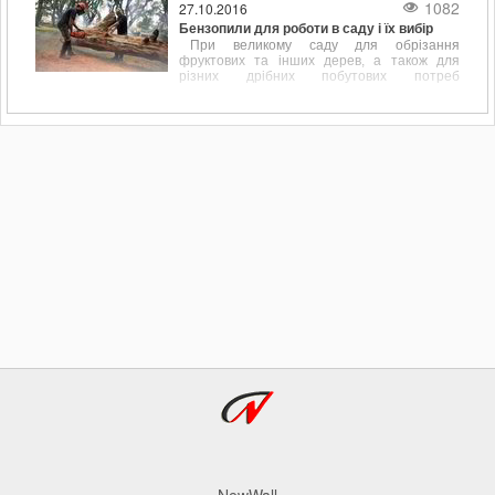
1082
27.10.2016
розміром потрібно враховувати.
Бензопили для роботи в саду і їх вибір
При великому саду для обрізання
фруктових та інших дерев, а також для
різних дрібних побутових потреб
пов'язаних, наприклад, з обрізанням
перила, підрівнювання стовпчика або дощок
для майбутнього паркану дуже до речі
доводиться бензопила.