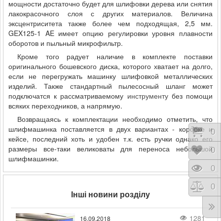
мощности достаточно будет для шлифовки дерева или снятия
лакокрасочного слоя с других материалов. Величина
эксцентриситета также более чем подходящая, 2,5 мм.
GEX125-1 AE имеет опцию регулировки уровня плавности
оборотов и пыльный микрофильтр.
Кроме того радует наличие в комплекте поставки
оригинального бошевского диска, которого хватает на долго,
если не перегружать машинку шлифовкой металлических
изделий. Также стандартный пылесосный шланг может
подключатся к рассматриваемому
инструменту
без помощи
всяких переходников, а напрямую.
Возвращаясь к комплектации необходимо отметить, что
шлифмашинка поставляется в двух вариантах - коробке и
Коши
0
кейсе, последний хоть и удобен т.к. есть ручки однако его
размеры все-таки великоваты для переноса небольшой
Відк
0
шлифмашинки.
Пере
0
Порі
0
Інші новини розділу
1281
16.09.2018