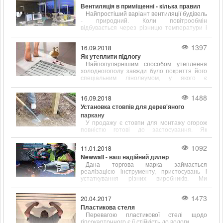
Вентиляція в приміщенні - кілька правил
Найпростіший варіант вентиляції будівель
- природний. Коли повітрообмін
відбувається через різницю температури і
щільності всередині і на вулиці.
1397
16.09.2018
Як утеплити підлогу
Найпопулярнішим способом утеплення
холодногополу завжди було покриття його
спеціальним лінолеумом, у якого є
підкладка, що сприяє тепло- і звукоізоляції.
1488
16.09.2018
Установка стовпів для дерев'яного
паркану
У продажу є стовпи для монтажу огорож
повністю готові до застосування. Як
правило, вони вже покриті спеціальними
антигрибковими і ізолюючими складами.
1092
11.01.2018
Newwall - ваш надійний дилер
Дана торгова марка займається
реалізацією інструменту, пристосувань і
устаткування різних виробників. Ми
працюємо зі складами наступних відомих у
всьому світі фірм
1473
20.04.2017
Пластикова стеля
Перевагою пластикової стелі щодо
гіпсокартонного є її стійкість до вологи.