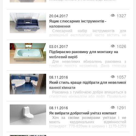
1327
20.04.2017
Ящик слюсарних інструментів -
наповнення
Слюсарний набір інструментів для
домашньої експлуатації часто містить не
тільки популярні і відомі предмети, такі як
молоток, викрутка, ключ, а й містить зубило,
1026
03.01.2017
кернер, кусачки і інші інструменти.
Підбираємо раковину для монтажу на
меблевий виріб
Для невеликих вбиралень раковина з
тумбою просто незамінна. Дана споруда
відрізняється підвищеною
функціональністю і привабливим зовнішнім
1057
08.11.2016
виглядом.
Який стиль краще підібрати для невеликої
ванної кімнати
Раковина з тумбочкою добре впишеться в
стилістику мінімалізм або лофт. Правильно
підібрані розміри сантехніки допоможуть
заощадити простір у ванній кімнаті.
1291
08.11.2016
Як вибрати добротний унітаз компакт
Хоч за своїми розмірами унітази і не
мають кардинальних відмінностей
(стандарт: 770-820мм в ширину і 1170-1259
мм в довжину), щоб вибрати цей
сантехнічний елемент, його форму і