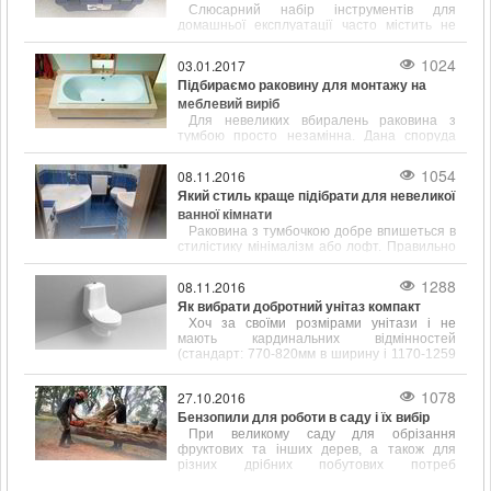
Слюсарний набір інструментів для
домашньої експлуатації часто містить не
тільки популярні і відомі предмети, такі як
молоток, викрутка, ключ, а й містить зубило,
1024
03.01.2017
кернер, кусачки і інші інструменти.
Підбираємо раковину для монтажу на
меблевий виріб
Для невеликих вбиралень раковина з
тумбою просто незамінна. Дана споруда
відрізняється підвищеною
функціональністю і привабливим зовнішнім
1054
08.11.2016
виглядом.
Який стиль краще підібрати для невеликої
ванної кімнати
Раковина з тумбочкою добре впишеться в
стилістику мінімалізм або лофт. Правильно
підібрані розміри сантехніки допоможуть
заощадити простір у ванній кімнаті.
1288
08.11.2016
Як вибрати добротний унітаз компакт
Хоч за своїми розмірами унітази і не
мають кардинальних відмінностей
(стандарт: 770-820мм в ширину і 1170-1259
мм в довжину), щоб вибрати цей
сантехнічний елемент, його форму і
1078
27.10.2016
розміром потрібно враховувати.
Бензопили для роботи в саду і їх вибір
При великому саду для обрізання
фруктових та інших дерев, а також для
різних дрібних побутових потреб
пов'язаних, наприклад, з обрізанням