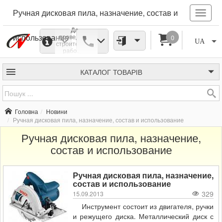
Ручная дисковая пила, назначение, состав и
Для
использование
проведения
0
UA
строительных
работ, по
изготовлению
необходимых
досок из
КАТАЛОГ
ТОВАРІВ
бревен,
которые
использовать
в дальнейшем
можно для
Головна
Новини
построек
Ручная дисковая пила, назначение, состав и использование
заборов,
скамеек,
беседки и
Ручная дисковая пила, назначение,
веранды очень
состав и использование
хорошо
применяется
ручная
дисковая пила.
Ручная дисковая пила, назначение,
Она позволяет
существенно
состав и использование
экономить
329
15.09.2013
время,
качественно
Инструмент состоит из двигателя, ручки
выполнить
и режущего диска. Металлический диск с
определенный