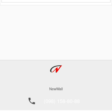
перила, підрівнювання стовпчика або дощок
для майбутнього паркану дуже до речі
доводиться бензопила.
NewWall
(098) 158-80-88