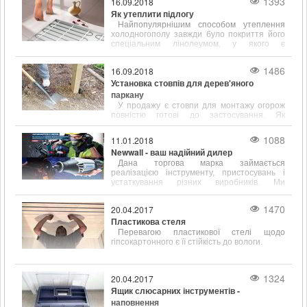
1393
16.09.2018
Як утеплити підлогу
Найпопулярнішим способом утеплення
холодногополу завжди було покриття його
спеціальним лінолеумом, у якого є
підкладка, що сприяє тепло- і звукоізоляції.
1486
16.09.2018
Установка стовпів для дерев'яного
паркану
У продажу є стовпи для монтажу огорож
повністю готові до застосування. Як
правило, вони вже покриті спеціальними
антигрибковими і ізолюючими складами.
1088
11.01.2018
Newwall - ваш надійний дилер
Дана торгова марка займається
реалізацією інструменту, пристосувань і
устаткування різних виробників. Ми
працюємо зі складами наступних відомих у
всьому світі фірм
1470
20.04.2017
Пластикова стеля
Перевагою пластикової стелі щодо
гіпсокартонного є її стійкість до вологи.
1324
20.04.2017
Ящик слюсарних інструментів -
наповнення