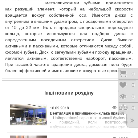
вид работы.
металлическими зубьями, применяется
как режущий элемент, который на небольшой скорости
вращается вокруг собственной оси. Имеются диски с
внутренним в внешним диаметром, с посадочными отверстия
от 15 до 32 мм. Есть в продаже специальные переходные
кольца, которые используются для подбора диска с
определенным посадочным отверстием. Диски бывают
активными и пассивными, которые отличаются между собой,
формой зубьев. Диск, с загнутыми зубьями походу вращения,
является активным, соответственно наоборот, пассивным.
При высокой частоте вращения диска, дисковая пила будет
более эффективней и иметь четкие и аккуратные срезы.
Коши
0
Відк
0
Інші новини розділу
Пере
0
1279
Порі
0
16.09.2018
Вентиляція в приміщенні - кілька правил
Найпростіший варіант вентиляції будівель
- природний. Коли повітрообмін
відбувається через різницю температури і
щільності всередині і на вулиці.