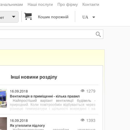
тачальникам
Наші послуги
Про фірму
Контакти
Кошик порожній
нет
UA
Інші новини розділу
1279
16.09.2018
Вентиляція в приміщенні - кілька правил
Найпростіший варіант вентиляції будівель -
природний. Коли повітрообмін відбувається через
різницю температури і щільності всередині і на
вулиці.
1393
16.09.2018
Як утеплити підлогу