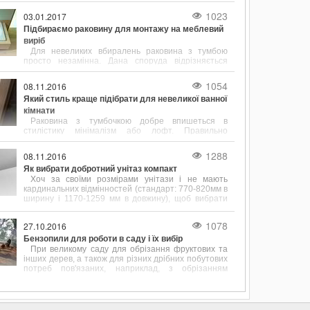
інструменти.
1023
03.01.2017
Підбираємо раковину для монтажу на меблевий
виріб
Для невеликих вбиралень раковина з тумбою
просто незамінна. Дана споруда відрізняється
підвищеною функціональністю і привабливим
зовнішнім виглядом.
1054
08.11.2016
Який стиль краще підібрати для невеликої ванної
кімнати
Раковина з тумбочкою добре впишеться в
стилістику мінімалізм або лофт. Правильно
підібрані розміри сантехніки допоможуть
заощадити простір у ванній кімнаті.
1288
08.11.2016
Як вибрати добротний унітаз компакт
Хоч за своїми розмірами унітази і не мають
кардинальних відмінностей (стандарт: 770-820мм в
ширину і 1170-1259 мм в довжину), щоб вибрати
цей сантехнічний елемент, його форму і розміром
потрібно враховувати.
1078
27.10.2016
Бензопили для роботи в саду і їх вибір
При великому саду для обрізання фруктових та
інших дерев, а також для різних дрібних побутових
потреб пов'язаних, наприклад, з обрізанням
перила, підрівнювання стовпчика або дощок для
майбутнього паркану дуже до речі доводиться
бензопила.