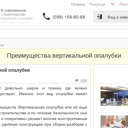
Новини
Пос
Покупцю
В современном
строительстве
(098) 158-80-88
Вхід в кабі
тикальная опалубка
лужит для решения
опросов в процессе
аливки бетона. Она
редназначена при
строительстве
ундаментов, стен,
бки
личного типа колон и
ементов строения.
Преимущества вертикальной опалубки
кое применение она
а при строительстве
шахт и туннелей.
ной опалубки
295
т довольно широк и границ где можно
ществует. Именно этот вид опалубки имеет
имуществ. Вертикальная опалубка или её еще
строительстве и по технике безопасности она
 и оперативно решает многие конструктивные
я удобную конструкцию при сборке-разборке с