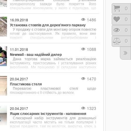
Найпопулярнішим способом утеплення
холодногополу завжди було покриття його
Коши
0
спеціальним лінолеумом, у якого є підкладка, що
сприяє тепло- і звукоізоляції.
1486
Відк
0
16.09.2018
Установка стовпів для дерев'яного паркану
У продажу є стовпи для монтажу огорож повністю
Пере
0
готові до застосування. Як правило, вони вже
покриті спеціальними антигрибковими і
Порі
0
ізолюючими складами.
1088
11.01.2018
Newwall - ваш надійний дилер
Дана торгова марка займається реалізацією
інструменту, пристосувань і устаткування різних
виробників. Ми працюємо зі складами наступних
відомих у всьому світі фірм
1470
20.04.2017
Пластикова стеля
Перевагою пластикової стелі щодо
гіпсокартонного є її стійкість до вологи.
1323
20.04.2017
Ящик слюсарних інструментів - наповнення
Слюсарний набір інструментів для домашньої
експлуатації часто містить не тільки популярні і
відомі предмети, такі як молоток, викрутка, ключ, а
й містить зубило, кернер, кусачки і інші