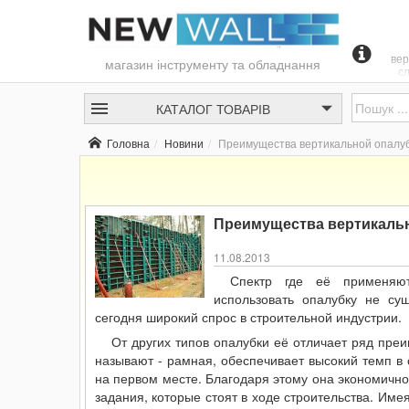
вер
магазин інструменту та обладнання
с
в
з
КАТАЛОГ
ТОВАРІВ
п
ф
Головна
Новини
Преимущества вертикальной опалу
раз
эл
Широ
нашл
Преимущества вертикаль
11.08.2013
Спектр где её применяю
использовать опалубку не су
сегодня широкий спрос в строительной индустрии.
От других типов опалубки её отличает ряд пре
называют - рамная, обеспечивает высокий темп в 
на первом месте. Благодаря этому она экономично
задания, которые стоят в ходе строительства. Име