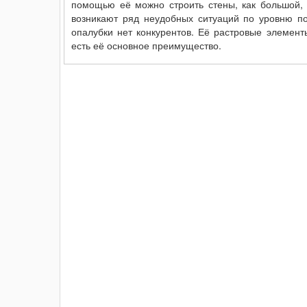
помощью её можно строить стены, как большой, 
возникают ряд неудобных ситуаций по уровню пов
опалубки нет конкурентов. Её растровые элемент
есть её основное преимущество.