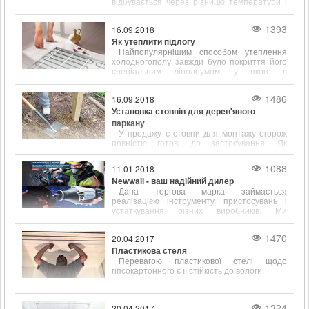
відбувається через різницю температури і
щільності всередині і на вулиці.
1393
16.09.2018
Як утеплити підлогу
Найпопулярнішим способом утеплення
холодногополу завжди було покриття його
спеціальним лінолеумом, у якого є
підкладка, що сприяє тепло- і звукоізоляції.
1486
16.09.2018
Установка стовпів для дерев'яного
паркану
У продажу є стовпи для монтажу огорож
повністю готові до застосування. Як
правило, вони вже покриті спеціальними
антигрибковими і ізолюючими складами.
1088
11.01.2018
Newwall - ваш надійний дилер
Дана торгова марка займається
реалізацією інструменту, пристосувань і
устаткування різних виробників. Ми
працюємо зі складами наступних відомих у
всьому світі фірм
1470
20.04.2017
Пластикова стеля
Перевагою пластикової стелі щодо
гіпсокартонного є її стійкість до вологи.
1324
20.04.2017