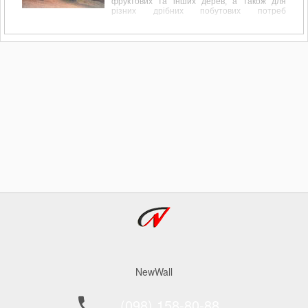
фруктових та інших дерев, а також для
різних дрібних побутових потреб
пов'язаних, наприклад, з обрізанням
перила, підрівнювання стовпчика або дощок
для майбутнього паркану дуже до речі
доводиться бензопила.
NewWall
(098) 158-80-88