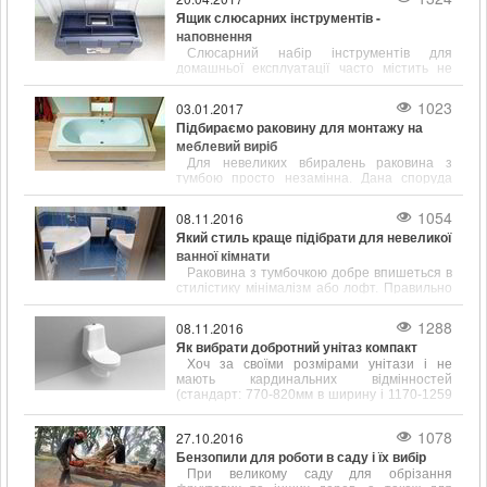
Ящик слюсарних інструментів -
наповнення
Слюсарний набір інструментів для
домашньої експлуатації часто містить не
тільки популярні і відомі предмети, такі як
молоток, викрутка, ключ, а й містить зубило,
1023
03.01.2017
кернер, кусачки і інші інструменти.
Підбираємо раковину для монтажу на
меблевий виріб
Для невеликих вбиралень раковина з
тумбою просто незамінна. Дана споруда
відрізняється підвищеною
функціональністю і привабливим зовнішнім
1054
08.11.2016
виглядом.
Який стиль краще підібрати для невеликої
ванної кімнати
Раковина з тумбочкою добре впишеться в
стилістику мінімалізм або лофт. Правильно
підібрані розміри сантехніки допоможуть
заощадити простір у ванній кімнаті.
1288
08.11.2016
Як вибрати добротний унітаз компакт
Хоч за своїми розмірами унітази і не
мають кардинальних відмінностей
(стандарт: 770-820мм в ширину і 1170-1259
мм в довжину), щоб вибрати цей
сантехнічний елемент, його форму і
1078
27.10.2016
розміром потрібно враховувати.
Бензопили для роботи в саду і їх вибір
При великому саду для обрізання