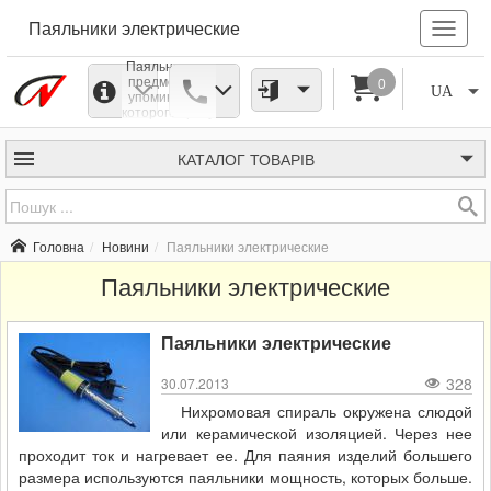
Паяльники электрические
Паяльник это
предмет при
0
UA
упоминании,
которого сразу
возникают
ассоциации с
электрическим
КАТАЛОГ
ТОВАРІВ
паяльником.
Электрические
паяльники
нагреваются
при помощи
Головна
Новини
Паяльники электрические
элемента
нагревания,
Паяльники электрические
состоящего из
нихромовой
спирали.
Паяльники
Паяльники электрические
бывают
разной
мощности.
328
30.07.2013
Нихромовая спираль окружена слюдой
или керамической изоляцией. Через нее
проходит ток и нагревает ее. Для паяния изделий большего
размера используются паяльники мощность, которых больше.