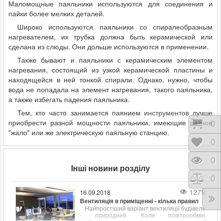
Маломощные паяльники используются для соединения и
пайки более мелких деталей.
Широко используются паяльники со спиралеобразным
нагревателем, их трубка должна быть керамической или
сделана из слюды. Они дольше используются в применении.
Также бывают и паяльники с керамическим элементом
нагревания, состоящий из узкой керамической пластины и
находящейся в ней тонкой спирали. Однако, нужно, чтобы
вода не попадала на элемент нагревания, такого паяльника,
а также избегать падения паяльника.
Тем, кто часто занимается паянием
инструментов
лучше
приобрести разной мощности паяльники, имеющие разное
Коши
0
"жало" или же электрическую паяльную станцию.
Відк
0
Пере
0
Інші новини розділу
Порі
0
1279
16.09.2018
Вентиляція в приміщенні - кілька правил
Найпростіший варіант вентиляції будівель
- природний. Коли повітрообмін