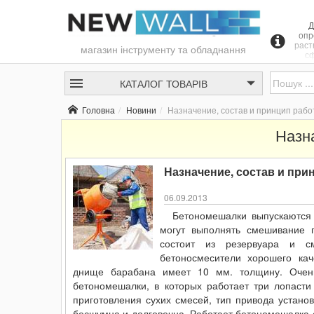
Д
опр
раст
магазин інструменту та обладнання
сф
бето
КАТАЛОГ
ТОВАРІВ
рав
Головна
Новини
Назначение, состав и принцип раб
н
пом
Назн
б
оп
Назначение, состав и пр
06.09.2013
Бетономешалки выпускаются 
могут выполнять смешивание 
состоит из резервуара и см
бетоносмесители хорошего кач
днище барабана имеет 10 мм. толщину. Очень
бетономешалки, в которых работает три лопасти
приготовления сухих смесей, тип привода устано
бесшумна и долговечна. Работает бетономешалка о