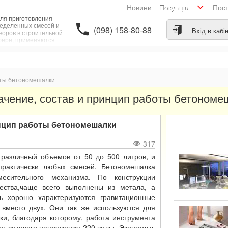
Новини
Пос
Покупцю
ля приготовления
еделенных смесей и
(098) 158-80-88
Вхід в кабі
воров в строительной
ере, применяются
номешалки различных
видов, которые
номерно смешивают
цемент с водой,
различными
оты бетономешалки
аполнителями, что
огает качественно и
ачение, состав и принцип работы бетономе
ыстрее выполнять
ределенную работу.
инцип работы бетономешалки
317
различный объемов от 50 до 500 литров, и
практически любых смесей. Бетономешалка
есительного механизма. По конструкции
ества,чаще всего выполнены из метала, а
 хорошо характеризуются гравитационные
 вместо двух. Они так же используются для
вки, благодаря которому, работа
инструмента
т сетевого напряжения 220 вольт. Экономить