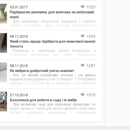
інструменти.
1023
03.01.2017
Підбираємо раковину для монтажу на меблевий
виріб
Для невеликих вбиралень раковина з тумбою
просто незамінна. Дана споруда відрізняється
підвищеною функціональністю і привабливим
зовнішнім виглядом.
1054
08.11.2016
Який стиль краще підібрати для невеликої ванної
кімнати
Раковина з тумбочкою добре впишеться в
стилістику мінімалізм або лофт. Правильно
підібрані розміри сантехніки допоможуть
заощадити простір у ванній кімнаті.
1287
08.11.2016
Як вибрати добротний унітаз компакт
Хоч за своїми розмірами унітази і не мають
кардинальних відмінностей (стандарт: 770-820мм в
ширину і 1170-1259 мм в довжину), щоб вибрати
цей сантехнічний елемент, його форму і розміром
потрібно враховувати.
1078
27.10.2016
Бензопили для роботи в саду і їх вибір
При великому саду для обрізання фруктових та
інших дерев, а також для різних дрібних побутових
потреб пов'язаних, наприклад, з обрізанням
перила, підрівнювання стовпчика або дощок для
майбутнього паркану дуже до речі доводиться
бензопила.