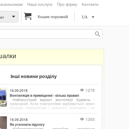
тачальникам
Наші послуги
Про фірму
Контакти
Кошик порожній
нет
UA
шалки
Інші новини розділу
1278
16.09.2018
Вентиляція в приміщенні - кілька правил
Найпростіший варіант вентиляції будівель -
природний. Коли повітрообмін відбувається через
різницю температури і щільності всередині і на
вулиці.
1393
16.09.2018
Як утеплити підлогу