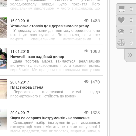
Найпопулярнішим способом утеплення
холодногополу завжди було покриття його
Коши
0
спеціальним лінолеумом, у якого є підкладка, що
сприяє тепло- і звукоізоляції.
1485
Відк
0
16.09.2018
Установка стовпів для дерев'яного паркану
У продажу є стовпи для монтажу огорож повністю
Пере
0
готові до застосування. Як правило, вони вже
покриті спеціальними антигрибковими і
Порі
0
ізолюючими складами.
1088
11.01.2018
Newwall - ваш надійний дилер
Дана торгова марка займається реалізацією
інструменту, пристосувань і устаткування різних
виробників. Ми працюємо зі складами наступних
відомих у всьому світі фірм
1470
20.04.2017
Пластикова стеля
Перевагою пластикової стелі щодо
гіпсокартонного є її стійкість до вологи.
1323
20.04.2017
Ящик слюсарних інструментів - наповнення
Слюсарний набір інструментів для домашньої
експлуатації часто містить не тільки популярні і
відомі предмети, такі як молоток, викрутка, ключ, а
й містить зубило, кернер, кусачки і інші