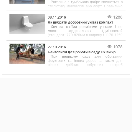
Раковина з тумбочкою добре впишеться в
стилістику мінімалізм або лофт. Правильно
підібрані розміри сантехніки допоможуть
заощадити простір у ванній кімнаті.
1288
08.11.2016
Як вибрати добротний унітаз компакт
Хоч за своїми розмірами унітази і не
мають кардинальних відмінностей
(стандарт: 770-820мм в ширину і 1170-1259
мм в довжину), щоб вибрати цей
сантехнічний елемент, його форму і
1078
27.10.2016
розміром потрібно враховувати.
Бензопили для роботи в саду і їх вибір
При великому саду для обрізання
фруктових та інших дерев, а також для
різних дрібних побутових потреб
пов'язаних, наприклад, з обрізанням
перила, підрівнювання стовпчика або дощок
для майбутнього паркану дуже до речі
доводиться бензопила.