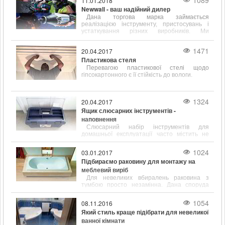
1089
11.01.2018
Newwall - ваш надійний дилер
Дана торгова марка займається
реалізацією інструменту, пристосувань і
устаткування різних виробників. Ми
працюємо зі складами наступних відомих у
всьому світі фірм
1471
20.04.2017
Пластикова стеля
Перевагою пластикової стелі щодо
гіпсокартонного є її стійкість до вологи.
1324
20.04.2017
Ящик слюсарних інструментів -
наповнення
Слюсарний набір інструментів для
домашньої експлуатації часто містить не
тільки популярні і відомі предмети, такі як
молоток, викрутка, ключ, а й містить зубило,
1024
03.01.2017
кернер, кусачки і інші інструменти.
Підбираємо раковину для монтажу на
меблевий виріб
Для невеликих вбиралень раковина з
тумбою просто незамінна. Дана споруда
відрізняється підвищеною
функціональністю і привабливим зовнішнім
1054
08.11.2016
виглядом.
Який стиль краще підібрати для невеликої
ванної кімнати