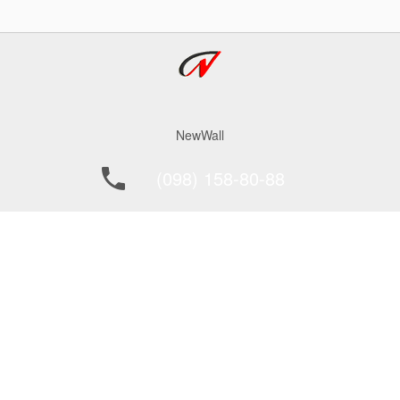
NewWall
(098) 158-80-88
office@newwall.kiev.ua
ПОКУПЦЮ
ПОСТАЧАЛЬНИКАМ
ПРО ФІРМУ
як замовити?
КОНТАКТИ
сервіс
Доставка
© 2007 - 2026. Інтернет-магазин «NewWall» Всі права захищені