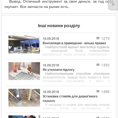
Вывод. Отличный инструмент за свои деньги, за год себя
окупает. Все запчасти на рынке есть.
Інші новини розділу
1279
16.09.2018
Вентиляція в приміщенні - кілька правил
Найпростіший варіант вентиляції будівель
- природний. Коли повітрообмін
відбувається через різницю температури і
щільності всередині і на вулиці.
1393
16.09.2018
Як утеплити підлогу
Найпопулярнішим способом утеплення
холодногополу завжди було покриття його
спеціальним лінолеумом, у якого є
підкладка, що сприяє тепло- і звукоізоляції.
1486
16.09.2018
Установка стовпів для дерев'яного
паркану
У продажу є стовпи для монтажу огорож
повністю готові до застосування. Як
правило, вони вже покриті спеціальними
антигрибковими і ізолюючими складами.