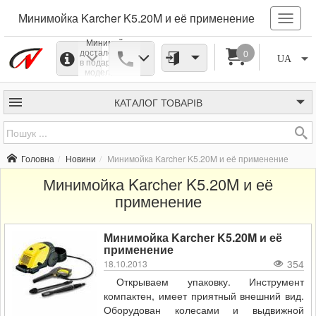
Минимойка Karcher K5.20M и её применение
Минимойка
досталось мне
0
UA
в подарок. Эта
модель и её
современные
аналоги
является
КАТАЛОГ
ТОВАРІВ
самой
дешевой
моделью с
силуминовой
помпой у
Головна
Новини
Минимойка Karcher K5.20M и её применение
данного
производителя
Минимойка Karcher K5.20M и её
- всё что
дешевле,
применение
пластик.
Минимойка Karcher K5.20M и её
применение
354
18.10.2013
Открываем упаковку. Инструмент
компактен, имеет приятный внешний вид.
Оборудован колесами и выдвижной