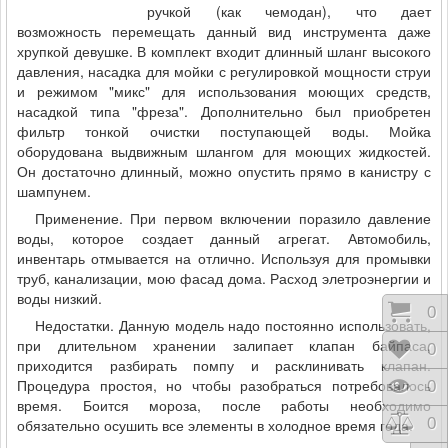
ручкой (как чемодан), что дает
возможность перемещать данный вид инструмента даже
хрупкой девушке. В комплект входит длинный шланг высокого
давления, насадка для мойки с регулировкой мощности струи
и режимом "микс" для использования моющих средств,
насадкой типа "фреза". Дополнительно был приобретен
фильтр тонкой очистки поступающей воды. Мойка
оборудована выдвижным шлангом для моющих жидкостей.
Он достаточно длинный, можно опустить прямо в канистру с
шампунем.
Применение. При первом включении поразило давление
воды, которое создает данный агрегат. Автомобиль,
инвентарь отмывается на отлично. Используя для промывки
труб, канализации, мою фасад дома. Расход элетроэнергии и
воды низкий.
Коши
0
Недостатки. Данную модель надо постоянно использовать,
при длительном хранении залипает клапан байпаса,
Відк
0
приходится разбирать помпу и расклинивать клапан.
Процедура простоя, но чтобы разобраться потребовалось
Пере
0
время. Боится мороза, после работы необходимо
Порі
0
обязательно осушить все элементы в холодное время года.