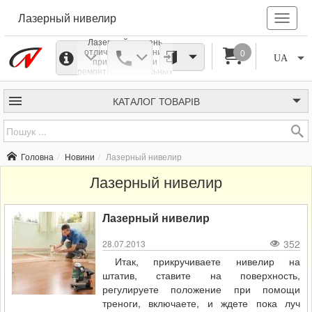
Лазерный нивелир
Лазерный уровень
отличный помощник
0
UA
при проведении
ремонтностроительных
работ. С его помощью
легко строить любые
плоскости. Все
КАТАЛОГ
ТОВАРІВ
лазерные нивелиры
делятся на две группы:
позиционные и
ротационные. Этот
инструмент имеет
Головна
Новини
Лазерный нивелир
функцию
самонивелирования.
Лазерный нивелир
Лазерный нивелир
352
28.07.2013
Итак, прикручиваете нивелир на
штатив, ставите на поверхность,
регулируете положение при помощи
треноги, включаете, и ждете пока луч