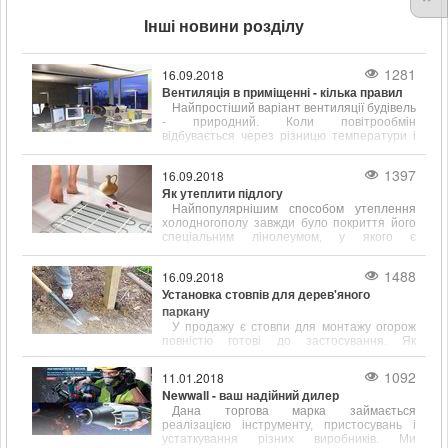
Інші новини розділу
1281
16.09.2018
Вентиляція в приміщенні - кілька правил
Найпростіший варіант вентиляції будівель
- природний. Коли повітрообмін
відбувається через різницю температури і
щільності всередині і на вулиці.
1397
16.09.2018
Як утеплити підлогу
Найпопулярнішим способом утеплення
холодногополу завжди було покриття його
спеціальним лінолеумом, у якого є
підкладка, що сприяє тепло- і звукоізоляції.
1488
16.09.2018
Установка стовпів для дерев'яного
паркану
У продажу є стовпи для монтажу огорож
повністю готові до застосування. Як
правило, вони вже покриті спеціальними
антигрибковими і ізолюючими складами.
1092
11.01.2018
Newwall - ваш надійний дилер
Дана торгова марка займається
реалізацією інструменту, пристосувань і
устаткування різних виробників. Ми