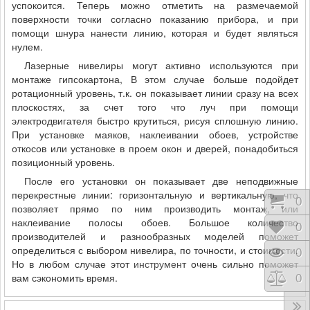
успокоится. Теперь можно отметить на размечаемой
поверхности точки согласно показанию прибора, и при
помощи шнура нанести линию, которая и будет являться
нулем.
Лазерные нивелиры могут активно используются при
монтаже гипсокартона, В этом случае больше подойдет
ротационный уровень, т.к. он показывает линии сразу на всех
плоскостях, за счет того что луч при помощи
электродвигателя быстро крутиться, рисуя сплошную линию.
При установке маяков, наклеивании обоев, устройстве
откосов или установке в проем окон и дверей, понадобиться
позиционный уровень.
После его установки он показывает две неподвижные
перекрестные линии: горизонтальную и вертикальную, что
Коши
0
позволяет прямо по ним производить монтаж, или
наклеивание полосы обоев. Большое количество
Відк
0
производителей и разнообразных моделей поможет
определиться с выбором нивелира, по точности, и стоимости.
Пере
0
Но в любом случае этот
инструмент
очень сильно поможет
вам сэкономить время.
Порі
0