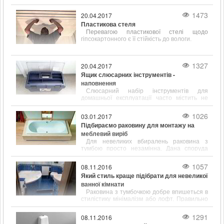
працюємо зі складами наступних відомих у
всьому світі фірм
1473
20.04.2017
Пластикова стеля
Перевагою пластикової стелі щодо
гіпсокартонного є її стійкість до вологи.
1327
20.04.2017
Ящик слюсарних інструментів -
наповнення
Слюсарний набір інструментів для
домашньої експлуатації часто містить не
тільки популярні і відомі предмети, такі як
молоток, викрутка, ключ, а й містить зубило,
1026
03.01.2017
кернер, кусачки і інші інструменти.
Підбираємо раковину для монтажу на
меблевий виріб
Для невеликих вбиралень раковина з
тумбою просто незамінна. Дана споруда
відрізняється підвищеною
функціональністю і привабливим зовнішнім
1057
08.11.2016
виглядом.
Який стиль краще підібрати для невеликої
ванної кімнати
Раковина з тумбочкою добре впишеться в
стилістику мінімалізм або лофт. Правильно
підібрані розміри сантехніки допоможуть
заощадити простір у ванній кімнаті.
1291
08.11.2016