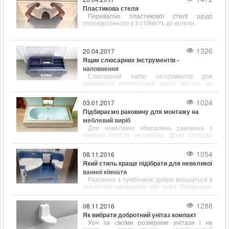
Пластикова стеля
Перевагою пластикової стелі щодо
гіпсокартонного є її стійкість до вологи.
1326
20.04.2017
Ящик слюсарних інструментів -
наповнення
Слюсарний набір інструментів для
домашньої експлуатації часто містить не
тільки популярні і відомі предмети, такі як
молоток, викрутка, ключ, а й містить зубило,
1024
03.01.2017
кернер, кусачки і інші інструменти.
Підбираємо раковину для монтажу на
меблевий виріб
Для невеликих вбиралень раковина з
тумбою просто незамінна. Дана споруда
відрізняється підвищеною
функціональністю і привабливим зовнішнім
1054
08.11.2016
виглядом.
Який стиль краще підібрати для невеликої
ванної кімнати
Раковина з тумбочкою добре впишеться в
стилістику мінімалізм або лофт. Правильно
підібрані розміри сантехніки допоможуть
заощадити простір у ванній кімнаті.
1288
08.11.2016
Як вибрати добротний унітаз компакт
Хоч за своїми розмірами унітази і не