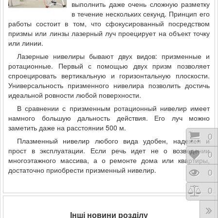
выполнить даже очень сложную разметку
в течение нескольких секунд. Принцип его
работы состоит в том, что сфокусированный посредством
призмы или линзы лазерный луч проецирует на объект точку
или линии.
Лазерные нивелиры бывают двух видов: призменные и
ротационные. Первый с помощью двух призм позволяет
спроецировать вертикальную и горизонтальную плоскости.
Универсальность призменного нивелира позволить достичь
идеальной ровности любой поверхности.
В сравнении с призменным ротационный нивелир имеет
намного большую дальность действия. Его луч можно
заметить даже на расстоянии 500 м.
Коши
0
Плазменный нивелир любого вида удобен, надежен и
прост в эксплуатации. Если речь идет не о возведении
Відк
0
многоэтажного массива, а о ремонте дома или квартиры,
достаточно приобрести призменный нивелир.
Пере
0
Порі
0
Інші новини розділу