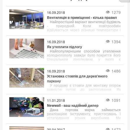
1279
16.09.2018
Вентиляція в приміщенні - кілька правил
Найпростіший варіант вентиляції будівель
- природний. Коли повітрообмін
відбувається через різницю температури і
щільності всередині і на вулиці.
1394
16.09.2018
Як утеплити підлогу
Найпопулярнішим способом утеплення
холодногополу завжди було покриття його
спеціальним лінолеумом, у якого є
підкладка, що сприяє тепло- і звукоізоляції.
1486
16.09.2018
Установка стовпів для дерев'яного
паркану
У продажу є стовпи для монтажу огорож
повністю готові до застосування. Як
правило, вони вже покриті спеціальними
антигрибковими і ізолюючими складами.
1091
11.01.2018
Newwall - ваш надійний дилер
Дана торгова марка займається
реалізацією інструменту, пристосувань і
устаткування різних виробників. Ми
працюємо зі складами наступних відомих у
всьому світі фірм
1472
20.04.2017