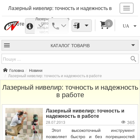
Лазерный нивелир: точность и надежность в
Лазерный нивелир
работе
сегодня еще
0
UA
нельзя отнести к
числу массово
распространенных.
Многие строители
по старинке
КАТАЛОГ
ТОВАРІВ
пользуются
обычным водяным
уровнем или
отвесом. Но в
сравнении с ними
Головна
Новини
преимущества
Лазерный нивелир: точность и надежность в работе
лазерного
нивелира
очевидны.
Лазерный нивелир: точность и надежность
в работе
Лазерный нивелир: точность и
надежность в работе
365
28.07.2013
Этот высокоточный
инструмент
позволяет быстро и без погрешностей