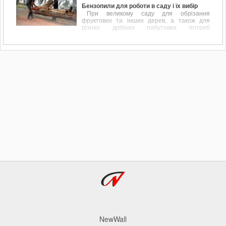
Бензопили для роботи в саду і їх вибір
При великому саду для обрізання
фруктових та інших дерев, а також для
різних дрібних побутових потреб
пов'язаних, наприклад, з обрізанням
перила, підрівнювання стовпчика або дощок
для майбутнього паркану дуже до речі
доводиться бензопила.
NewWall