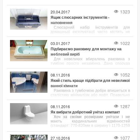
1323
20.04.2017
Ящик слюсарних інструментів -
наповнення
Слюсарний набір інструментів для
домашньої експлуатації часто містить не
тільки популярні і відомі предмети, такі як
молоток, викрутка, ключ, а й містить зубило,
1022
03.01.2017
кернер, кусачки і інші інструменти.
Підбираємо раковину для монтажу на
меблевий виріб
Для невеликих вбиралень раковина з
тумбою просто незамінна. Дана споруда
відрізняється підвищеною
функціональністю і привабливим зовнішнім
1052
08.11.2016
виглядом.
Який стиль краще підібрати для невеликої
ванної кімнати
Раковина з тумбочкою добре впишеться в
стилістику мінімалізм або лофт. Правильно
підібрані розміри сантехніки допоможуть
заощадити простір у ванній кімнаті.
1287
08.11.2016
Як вибрати добротний унітаз компакт
Хоч за своїми розмірами унітази і не
мають кардинальних відмінностей
(стандарт: 770-820мм в ширину і 1170-1259
мм в довжину), щоб вибрати цей
сантехнічний елемент, його форму і
1077
27.10.2016
розміром потрібно враховувати.