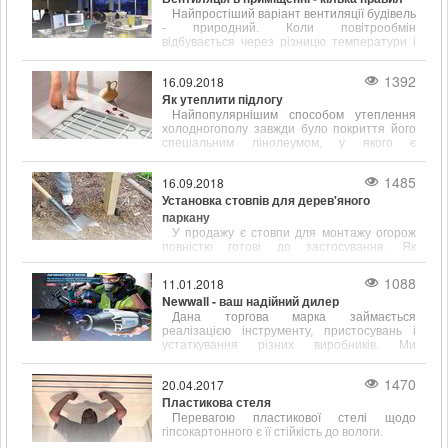
Найпростіший варіант вентиляції будівель
- природний. Коли повітрообмін
відбувається через різницю температури і
щільності всередині і на вулиці.
1392
16.09.2018
Як утеплити підлогу
Найпопулярнішим способом утеплення
холодногополу завжди було покриття його
спеціальним лінолеумом, у якого є
підкладка, що сприяє тепло- і звукоізоляції.
1485
16.09.2018
Установка стовпів для дерев'яного
паркану
У продажу є стовпи для монтажу огорож
повністю готові до застосування. Як
правило, вони вже покриті спеціальними
антигрибковими і ізолюючими складами.
1088
11.01.2018
Newwall - ваш надійний дилер
Дана торгова марка займається
реалізацією інструменту, пристосувань і
устаткування різних виробників. Ми
працюємо зі складами наступних відомих у
всьому світі фірм
1470
20.04.2017
Пластикова стеля
Перевагою пластикової стелі щодо
гіпсокартонного є її стійкість до вологи.