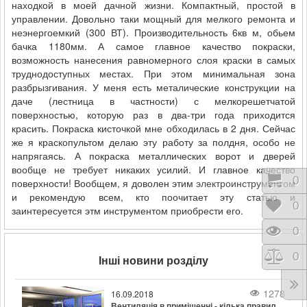
находкой в моей дачной жизни. Компактный, простой в
управлении. Довольно таки мощный для мелкого ремонта и
неэнергоемкий (300 ВТ). Производительность 6кв м, обьем
бачка 1180мм. А самое главное качество покраски,
возможность нанесения равномерного слоя краски в самых
труднодоступных местах. При этом минимальная зона
разбрызгивания. У меня есть металические конструкции на
даче (лестница в частности) с мелкорешетчатой
поверхностью, которую раз в два-три года приходится
красить. Покраска кисточкой мне обходилась в 2 дня. Сейчас
же я краскопультом делаю эту работу за полдня, особо не
напрягаясь. А покраска металлических ворот и дверей
вообще не требует никаких усилий. И главное качество
Коши
0
поверхности! Вообщем, я доволен этим
электроинструментом
и рекомендую всем, кто поочитает эту статью и
Відк
0
заинтересуется этм инструментом приобрести его.
Пере
0
Порі
0
Інші новини розділу
1278
16.09.2018
Вентиляція в приміщенні - кілька правил