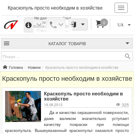
Краскопуль просто необходим в хозяйстве
Не давно я приобрел
краскопульт
0
UA
Black&deckerHVLP200.
У меня почти весь
электроинструмент
этой фирмы. Цены
умеренные, в
КАТАЛОГ
ТОВАРІВ
эксплуатации
инструмент надежен.
Имею небольшую
дачу, где часто
приходится
Головна
Новини
Краскопуль просто необходим в хозяйстве
выполнять
покрасочно-малярные
Краскопуль просто необходим в хозяйстве
работы. Покраска
кисточкой или валиком
довольно -таки
трудоемка.
Краскопуль просто необходим в
хозяйстве
325
18.08.2013
Да и качество окрашенной поверхности,
даже валиком значительно уступает
качеству покраски при помощи
краскопульта. Вышеуказанный краскопульт оказался просто