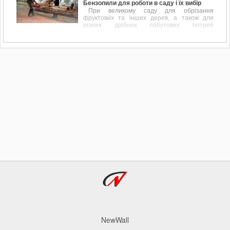
Бензопили для роботи в саду і їх вибір
При великому саду для обрізання
фруктових та інших дерев, а також для
різних дрібних побутових потреб
пов'язаних, наприклад, з обрізанням
перила, підрівнювання стовпчика або дощок
для майбутнього паркану дуже до речі
доводиться бензопила.
NewWall