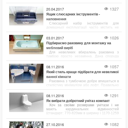
1327
20.04.2017
Ящик слюсарних інструментів -
наповнення
Слюсарний набір інструментів для
домашньої експлуатації часто містить не
тільки популярні і відомі предмети, такі як
молоток, викрутка, ключ, а й містить зубило,
1026
03.01.2017
кернер, кусачки і інші інструменти.
Підбираємо раковину для монтажу на
меблевий виріб
Для невеликих вбиралень раковина з
тумбою просто незамінна. Дана споруда
відрізняється підвищеною
функціональністю і привабливим зовнішнім
1057
08.11.2016
виглядом.
Який стиль краще підібрати для невеликої
ванної кімнати
Раковина з тумбочкою добре впишеться в
стилістику мінімалізм або лофт. Правильно
підібрані розміри сантехніки допоможуть
заощадити простір у ванній кімнаті.
1291
08.11.2016
Як вибрати добротний унітаз компакт
Хоч за своїми розмірами унітази і не
мають кардинальних відмінностей
(стандарт: 770-820мм в ширину і 1170-1259
мм в довжину), щоб вибрати цей
сантехнічний елемент, його форму і
1082
27.10.2016
розміром потрібно враховувати.