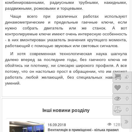
комбинированными, радиусными трубными, накидными,
раздвижными, рожковыми и торцевыми.
Чаще всего при различных работах используют
динамометрические и предельные гаечные ключи, если
нужно собрать двигатель или же станок. А вот
контролируемые ключи имеют очень интересную особенность
- в них вмонтирован указатель значения крутящего момента,
работающий с помощью звуковых или световых сигналов.
И хотя современная технологическая наука шагнула
далеко вперед за последние годы, без гаечного ключа не
обойтись ни плотнику, ни слесарю широкого профиля. А все
потому, что он настолько прост в обращении, что им сможет
работать любой желающий, без специальных навыков и
Коши
0
умений.
Відк
0
Пере
0
Інші новини розділу
Порі
0
1281
16.09.2018
Вентиляція в приміщенні - кілька правил