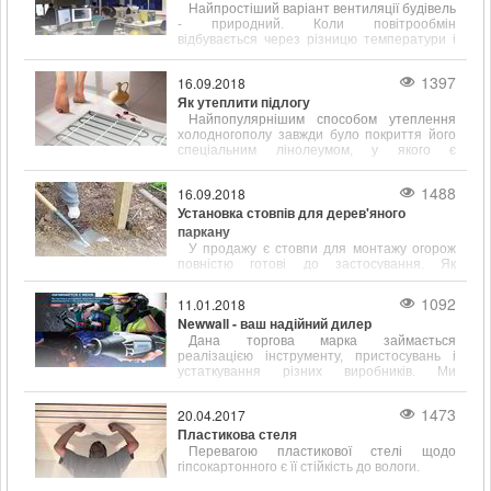
Найпростіший варіант вентиляції будівель
- природний. Коли повітрообмін
відбувається через різницю температури і
щільності всередині і на вулиці.
1397
16.09.2018
Як утеплити підлогу
Найпопулярнішим способом утеплення
холодногополу завжди було покриття його
спеціальним лінолеумом, у якого є
підкладка, що сприяє тепло- і звукоізоляції.
1488
16.09.2018
Установка стовпів для дерев'яного
паркану
У продажу є стовпи для монтажу огорож
повністю готові до застосування. Як
правило, вони вже покриті спеціальними
антигрибковими і ізолюючими складами.
1092
11.01.2018
Newwall - ваш надійний дилер
Дана торгова марка займається
реалізацією інструменту, пристосувань і
устаткування різних виробників. Ми
працюємо зі складами наступних відомих у
всьому світі фірм
1473
20.04.2017
Пластикова стеля
Перевагою пластикової стелі щодо
гіпсокартонного є її стійкість до вологи.