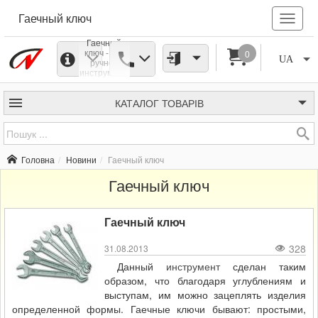
Гаечный ключ
Гаечный
ключ - это
0
UA
ручной
инструмент,
который
нужен для
проведения
КАТАЛОГ
ТОВАРІВ
различных
сборочных и
слесарных
работ. А
именно для
Головна
Новини
Гаечный ключ
того, чтобы
вкручивать и
Гаечный ключ
откручивать
разные
винтовые
соединения,
Гаечный ключ
такие как,
гайка, болт
и другие.
328
31.08.2013
Данный
инструмент
сделан таким
образом, что благодаря углублениям и
выступам, им можно зацеплять изделия
определенной формы. Гаечные ключи бывают: простыми,