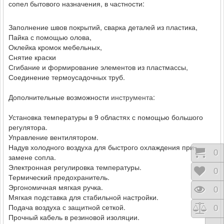
сопел бытового назначения, в частности:
Заполнение швов покрытий, сварка деталей из пластика,
Пайка с помощью олова,
Оклейка кромок мебельных,
Снятие краски
Сгибание и формирование элементов из пластмассы,
Соединение термоусадочных труб.
Дополнительные возможности
инструмента
:
Установка температуры в 9 областях с помощью большого
регулятора.
Управление вентилятором.
Надув холодного воздуха для быстрого охлаждения при
Коши
0
замене сопла.
Электронная регулировка температуры.
Відк
0
Термический предохранитель.
Эргономичная мягкая ручка.
Пере
0
Мягкая подставка для стабильной настройки.
Подача воздуха с защитной сеткой.
Порі
0
Прочный кабель в резиновой изоляции.