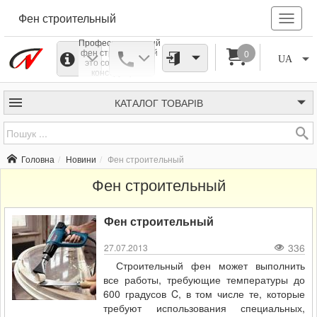
Фен строительный
Профессиональный
фен строительный
0
UA
это современная
конструкция с
электронным
управлением
температуры, а
КАТАЛОГ
ТОВАРІВ
также прочная
конструкция
обеспечивающая
долговременную
эксплуатацию в
Головна
Новини
Фен строительный
профессиональном
строительстве и
Фен строительный
обслуживании в
мастерской.
Фен строительный
336
27.07.2013
Строительный фен может выполнить
все работы, требующие температуры до
600 градусов C, в том числе те, которые
требуют использования специальных,