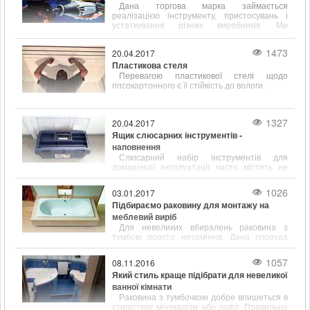
Дана торгова марка займається
реалізацією інструменту, пристосувань і
устаткування різних виробників. Ми
працюємо зі складами наступних відомих у
всьому світі фірм
1473
20.04.2017
Пластикова стеля
Перевагою пластикової стелі щодо
гіпсокартонного є її стійкість до вологи.
1327
20.04.2017
Ящик слюсарних інструментів -
наповнення
Слюсарний набір інструментів для
домашньої експлуатації часто містить не
тільки популярні і відомі предмети, такі як
молоток, викрутка, ключ, а й містить зубило,
1026
03.01.2017
кернер, кусачки і інші інструменти.
Підбираємо раковину для монтажу на
меблевий виріб
Для невеликих вбиралень раковина з
тумбою просто незамінна. Дана споруда
відрізняється підвищеною
функціональністю і привабливим зовнішнім
1057
08.11.2016
виглядом.
Який стиль краще підібрати для невеликої
ванної кімнати
Раковина з тумбочкою добре впишеться в
стилістику мінімалізм або лофт. Правильно