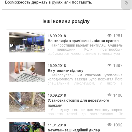
Возможность держать в руках или поставить.
Інші новини розділу
1281
16.09.2018
Вентиляція в приміщенні - кілька правил
Найпростіший варіант вентиляції будівель
- природний. Коли повітрообмін
відбувається через різницю температури і
щільності всередині і на вулиці.
1397
16.09.2018
Як утеплити підлогу
Найпопулярнішим способом утеплення
холодногополу завжди було покриття його
спеціальним лінолеумом, у якого є
підкладка, що сприяє тепло- і звукоізоляції.
1488
16.09.2018
Установка стовпів для дерев'яного
паркану
У продажу є стовпи для монтажу огорож
повністю готові до застосування. Як
правило, вони вже покриті спеціальними
антигрибковими і ізолюючими складами.
1092
11.01.2018
Newwall - ваш надійний дилер