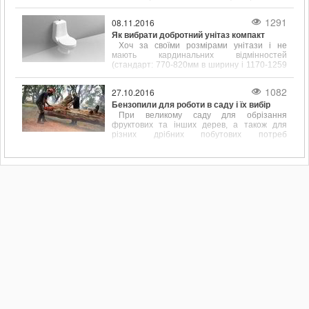
підібрані розміри сантехніки допоможуть
заощадити простір у ванній кімнаті.
1291
08.11.2016
Як вибрати добротний унітаз компакт
Хоч за своїми розмірами унітази і не
мають кардинальних відмінностей
(стандарт: 770-820мм в ширину і 1170-1259
мм в довжину), щоб вибрати цей
сантехнічний елемент, його форму і
1082
27.10.2016
розміром потрібно враховувати.
Бензопили для роботи в саду і їх вибір
При великому саду для обрізання
фруктових та інших дерев, а також для
різних дрібних побутових потреб
пов'язаних, наприклад, з обрізанням
перила, підрівнювання стовпчика або дощок
для майбутнього паркану дуже до речі
доводиться бензопила.