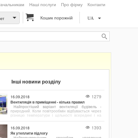
тачальникам
Наші послуги
Про фірму
Контакти
Кошик порожній
нет
UA
Інші новини розділу
1279
16.09.2018
Вентиляція в приміщенні - кілька правил
Найпростіший варіант вентиляції будівель -
природний. Коли повітрообмін відбувається через
різницю температури і щільності всередині і на
вулиці.
1393
16.09.2018
Як утеплити підлогу