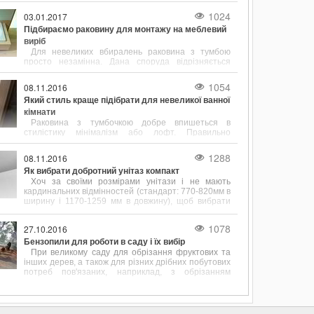
інструменти.
1024
03.01.2017
Підбираємо раковину для монтажу на меблевий
виріб
Для невеликих вбиралень раковина з тумбою
просто незамінна. Дана споруда відрізняється
підвищеною функціональністю і привабливим
зовнішнім виглядом.
1054
08.11.2016
Який стиль краще підібрати для невеликої ванної
кімнати
Раковина з тумбочкою добре впишеться в
стилістику мінімалізм або лофт. Правильно
підібрані розміри сантехніки допоможуть
заощадити простір у ванній кімнаті.
1288
08.11.2016
Як вибрати добротний унітаз компакт
Хоч за своїми розмірами унітази і не мають
кардинальних відмінностей (стандарт: 770-820мм в
ширину і 1170-1259 мм в довжину), щоб вибрати
цей сантехнічний елемент, його форму і розміром
потрібно враховувати.
1078
27.10.2016
Бензопили для роботи в саду і їх вибір
При великому саду для обрізання фруктових та
інших дерев, а також для різних дрібних побутових
потреб пов'язаних, наприклад, з обрізанням
перила, підрівнювання стовпчика або дощок для
майбутнього паркану дуже до речі доводиться
бензопила.