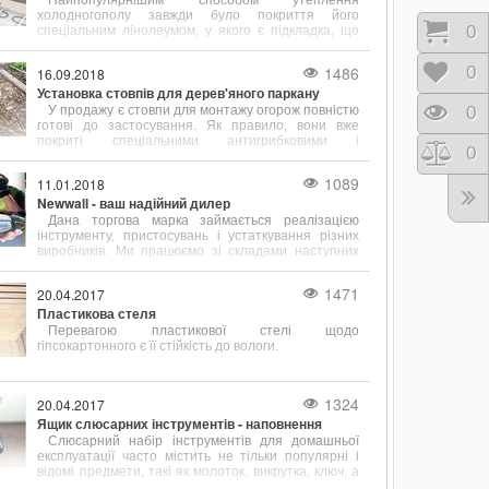
Найпопулярнішим способом утеплення
холодногополу завжди було покриття його
Коши
0
спеціальним лінолеумом, у якого є підкладка, що
сприяє тепло- і звукоізоляції.
1486
Відк
0
16.09.2018
Установка стовпів для дерев'яного паркану
У продажу є стовпи для монтажу огорож повністю
Пере
0
готові до застосування. Як правило, вони вже
покриті спеціальними антигрибковими і
Порі
0
ізолюючими складами.
1089
11.01.2018
Newwall - ваш надійний дилер
Дана торгова марка займається реалізацією
інструменту, пристосувань і устаткування різних
виробників. Ми працюємо зі складами наступних
відомих у всьому світі фірм
1471
20.04.2017
Пластикова стеля
Перевагою пластикової стелі щодо
гіпсокартонного є її стійкість до вологи.
1324
20.04.2017
Ящик слюсарних інструментів - наповнення
Слюсарний набір інструментів для домашньої
експлуатації часто містить не тільки популярні і
відомі предмети, такі як молоток, викрутка, ключ, а
й містить зубило, кернер, кусачки і інші