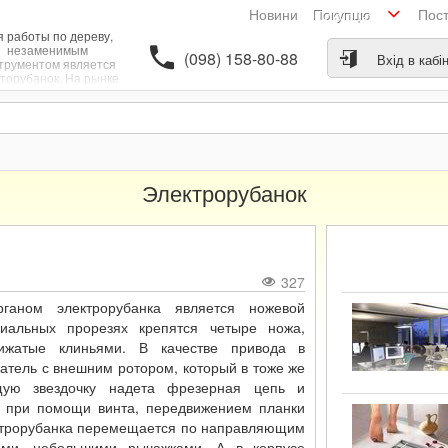
Новини
Пос
Покупцю
я работы по дереву,
незаменимым
(098) 158-80-88
Вхід в кабі
трументом является
кторубанок. На рынке
троинструмента есть
азличные модели
ектрорубанков, как
зарубежные, так и
течественные. При
и этого инструмента,
з необработанного
Электрорубанок
евянного материала
но сделать готовые
зделия, такие как
мер доску или брус, а
также выровнять
ерхность дверей или
окон.
327
аном электрорубанка является ножевой
иальных прорезях крепятся четыре ножа,
ижатые клиньями. В качестве привода в
атель с внешним ротором, который в тоже же
ую звездочку надета фрезерная цепь и
 при помощи винта, передвижением планки
ектрорубанка перемещается по направляющим
ами, небольшими рычажками. А в корпусе