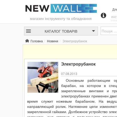
Дл
инс
магазин інструменту та обладнання
эле
элек
р
КАТАЛОГ
ТОВАРІВ
эл
о
Головна
Новини
Электрорубанок
помощ
и
дер
мож
и
напри
Электрорубанок
пов
07.08.2013
Основным работающим орг
барабан, на котором в спец
закрепленные винтами и пр
электрорубанках применен двиг
время служит ножевым барабаном. На ведущ
направляющий ролик. Натяжение цепи изменяют
закрепленной гайками. Долбежное устройство эл
колонкам, оно связано с подъемными пружин