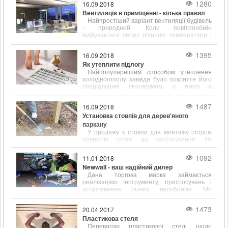
1280
16.09.2018
Вентиляція в приміщенні - кілька правил
Найпростіший варіант вентиляції будівель
- природний. Коли повітрообмін
відбувається через різницю температури і
щільності всередині і на вулиці.
1395
16.09.2018
Як утеплити підлогу
Найпопулярнішим способом утеплення
холодногополу завжди було покриття його
спеціальним лінолеумом, у якого є
підкладка, що сприяє тепло- і звукоізоляції.
1487
16.09.2018
Установка стовпів для дерев'яного
паркану
У продажу є стовпи для монтажу огорож
повністю готові до застосування. Як
правило, вони вже покриті спеціальними
антигрибковими і ізолюючими складами.
1092
11.01.2018
Newwall - ваш надійний дилер
Дана торгова марка займається
реалізацією інструменту, пристосувань і
устаткування різних виробників. Ми
працюємо зі складами наступних відомих у
всьому світі фірм
1473
20.04.2017
Пластикова стеля
Перевагою пластикової стелі щодо