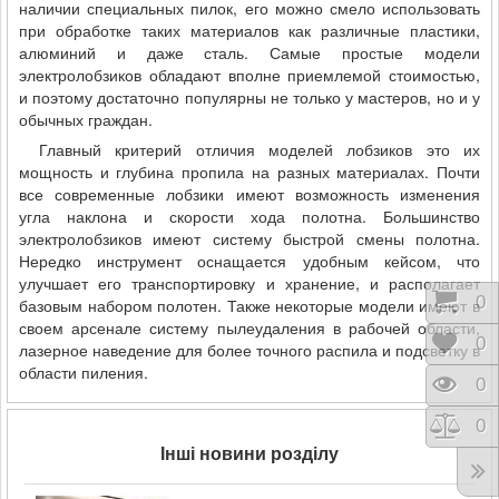
наличии специальных пилок, его можно смело использовать
при обработке таких материалов как различные пластики,
алюминий и даже сталь. Самые простые модели
электролобзиков обладают вполне приемлемой стоимостью,
и поэтому достаточно популярны не только у мастеров, но и у
обычных граждан.
Главный критерий отличия моделей лобзиков это их
мощность и глубина пропила на разных материалах. Почти
все современные лобзики имеют возможность изменения
угла наклона и скорости хода полотна. Большинство
электролобзиков имеют систему быстрой смены полотна.
Нередко инструмент оснащается удобным кейсом, что
улучшает его транспортировку и хранение, и располагает
Коши
0
базовым набором полотен. Также некоторые модели имеют в
своем арсенале систему пылеудаления в рабочей области,
Відк
0
лазерное наведение для более точного распила и подсветку в
области пиления.
Пере
0
Порі
0
Інші новини розділу