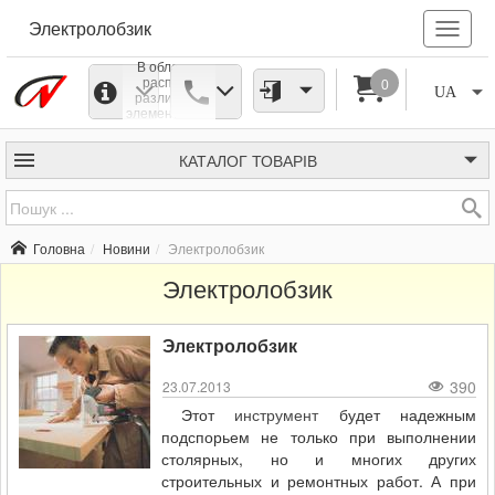
Электролобзик
В области
распила
0
UA
различных
элементов из
дерева,
керамики,
пластика,
КАТАЛОГ
ТОВАРІВ
гипса и т.п.
такому
инструменту
как
электролобзик
Головна
Новини
Электролобзик
практически
нет равных.
Электролобзик
Электролобзик
390
23.07.2013
Этот
инструмент
будет надежным
подспорьем не только при выполнении
столярных, но и многих других
строительных и ремонтных работ. А при